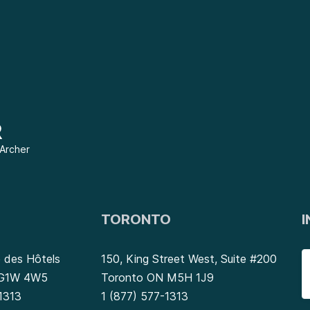
 Archer
TORONTO
I
 des Hôtels
150, King Street West, Suite #200
 G1W 4W5
Toronto ON M5H 1J9
1313
1 (877) 577-1313