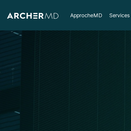
ApprocheMD
Services
Inscription conf
Chicoutimi (Exte