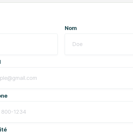
Nom
l
one
ité