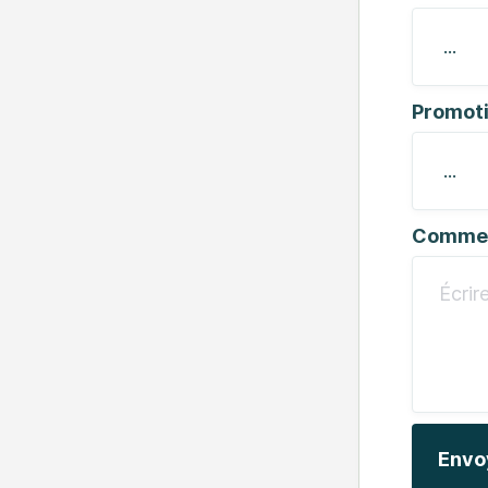
Promot
Commen