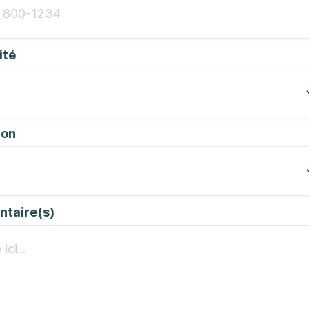
ité
ion
taire(s)