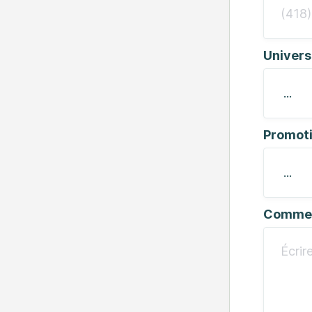
Univers
Promot
Commen